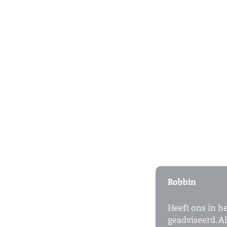
Robbin
Heeft ons in he
geadviseerd. Al