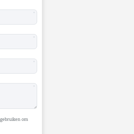
*
*
*
*
e gebruiken om