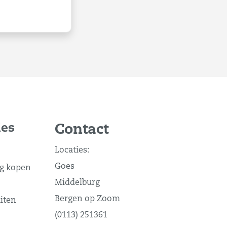
ies
Contact
Locaties:
Goes
g kopen
Middelburg
Bergen op Zoom
iten
(0113) 251361