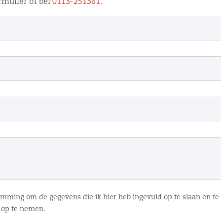
mulier óf bel
0113-251361
.
temming om de gegevens die ik hier heb ingevuld op te slaan en t
 op te nemen.