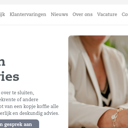
ijk
Klantervaringen
Nieuws
Over ons
Vacature
Co
n
ies
over te sluiten,
ekrente of andere
 van een kopje koffie alle
erlijk en deskundig advies.
n gesprek aan