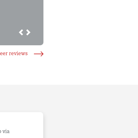
Previous
Next
eer reviews
 via