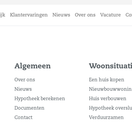
ijk
Klantervaringen
Nieuws
Over ons
Vacature
Co
Algemeen
Woonsituat
Over ons
Een huis kopen
Nieuws
Nieuwbouwwonin
Hypotheek berekenen
Huis verbouwen
Documenten
Hypotheek overslu
Contact
Verduurzamen